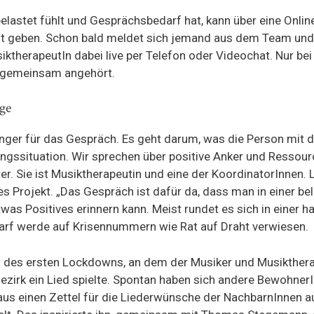
 belastet fühlt und Gesprächsbedarf hat, kann über eine Onli
nt geben. Schon bald meldet sich jemand aus dem Team und s
siktherapeutIn dabei live per Telefon oder Videochat. Nur b
k gemeinsam angehört.
ge
änger für das Gespräch. Es geht darum, was die Person mit d
ungssituation. Wir sprechen über positive Anker und Ressou
ter. Sie ist Musiktherapeutin und eine der KoordinatorInnen. L
es Projekt. „Das Gespräch ist dafür da, dass man in einer b
was Positives erinnern kann. Meist rundet es sich in einer ha
rf werde auf Krisennummern wie Rat auf Draht verwiesen.
 des ersten Lockdowns, an dem der Musiker und Musikther
ezirk ein Lied spielte. Spontan haben sich andere Bewohne
us einen Zettel für die Liederwünsche der NachbarnInnen a