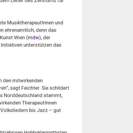
 dem Leiter des Zentrums für
ete MusiktherapeutInnen und
ten ehrenamtlich, denn das
 Kunst Wien (
mdw
), der
 Initiativen unterstützen das
ch den mitwirkenden
“, sagt Feichter. Sie schildert
aus Norddeutschland stammt,
twirkenden TherapeutInnen
olksliedern bis Jazz – gut
chtjährigen Hobbyklarinettisten