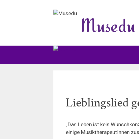
Zum
Inhalt
Musedu
springen
Lieblingslied
„Das Leben ist kein Wunschkonz
einige MusiktherapeutInnen zu