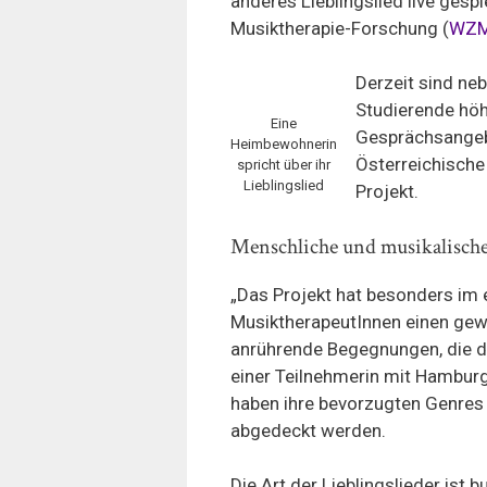
anderes Lieblingslied live ges
Musiktherapie-Forschung (
WZ
Derzeit sind ne
Studierende höh
Eine
Gesprächsangebo
Heimbewohnerin
Österreichische
spricht über ihr
Lieblingslied
Projekt.
Menschliche und musikalisch
„Das Projekt hat besonders im
MusiktherapeutInnen einen gewis
anrührende Begegnungen, die d
einer Teilnehmerin mit Hamburg
haben ihre bevorzugten Genres
abgedeckt werden.
Die Art der Lieblingslieder ist