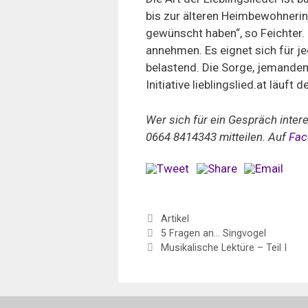
bis zur älteren Heimbewohneri
gewünscht haben“, so Feichter.
annehmen. Es eignet sich für je
belastend. Die Sorge, jemandem 
Initiative lieblingslied.at läuft
Wer sich für ein Gespräch inte
0664 8414343 mitteilen. Auf
Fa
Kategorien
Artikel
5 Fragen an… Singvogel
Musikalische Lektüre – Teil I