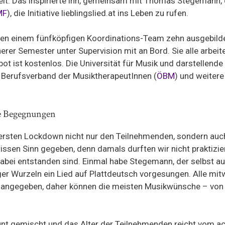
pielt. Das inspirierte ihn, gemeinsam mit Thomas Stegemann,
MF
), die Initiative lieblingslied.at ins Leben zu rufen.
ben einem fünfköpfigen Koordinations-Team zehn ausgebild
erer Semester unter Supervision mit an Bord. Sie alle arbei
t ist kostenlos. Die Universität für Musik und darstellende
 Berufsverband der MusiktherapeutInnen (
ÖBM
) und weitere
e Begegnungen
 ersten Lockdown nicht nur den Teilnehmenden, sondern au
sen Sinn gegeben, denn damals durften wir nicht praktizieren
abei entstanden sind. Einmal habe Stegemann, der selbst 
er Wurzeln ein Lied auf Plattdeutsch vorgesungen. Alle mi
 angegeben, daher können die meisten Musikwünsche – von V
 bunt gemischt und das Alter der Teilnehmenden reicht vom a